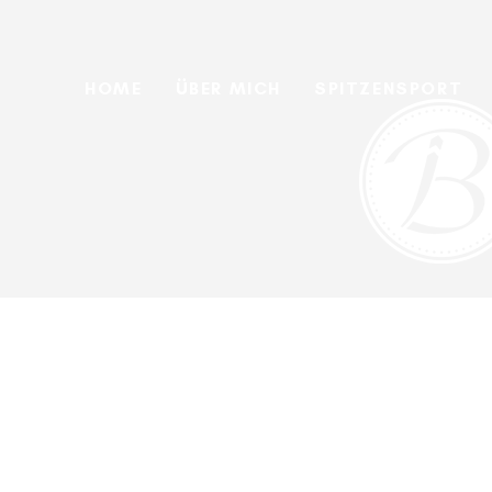
Skip
Skip
links
to
primary
HOME
ÜBER MICH
SPITZENSPORT
navigation
Skip
to
content